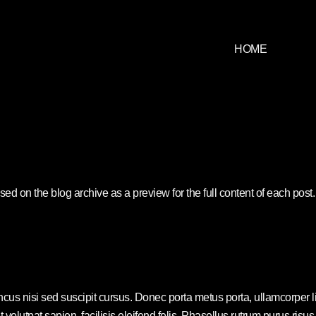
HOME
ed on the blog archive as a preview for the full content of each post. y
ncus nisi sed suscipit cursus. Donec porta metus porta, ullamcorper 
s et volutpat sapien, facilisis eleifend felis. Phasellus rutrum purus 