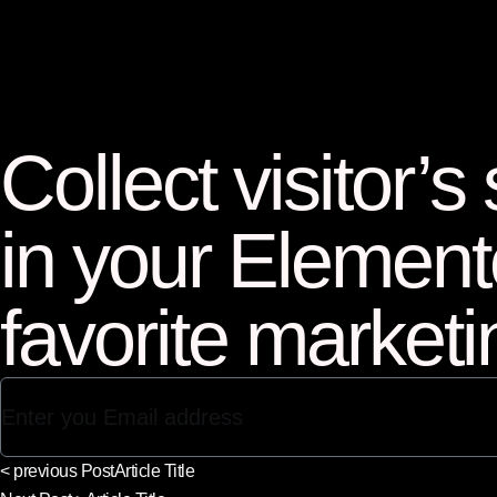
Collect visitor’s
in your Elemento
favorite market
< previous Post
Article Title