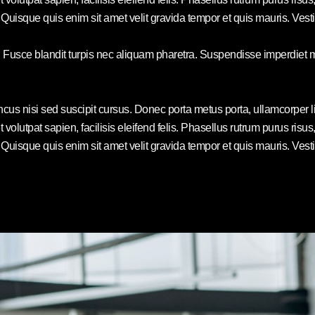
uisque quis enim sit amet velit gravida tempor et quis mauris. Vesti
. Fusce blandit turpis nec aliquam pharetra. Suspendisse imperdiet m
ncus nisi sed suscipit cursus. Donec porta metus porta, ullamcorper 
s et volutpat sapien, facilisis eleifend felis. Phasellus rutrum purus 
uisque quis enim sit amet velit gravida tempor et quis mauris. Vesti