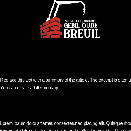
Replace this text with a summary of the article. The excerpt is often us
You can create a full summary
Lorem ipsum dolor sit amet, consectetur adipiscing elit. Quisque rho
imperdiet, dolor urna luctus urna, id porta tellus leo nec nisl. Mauri