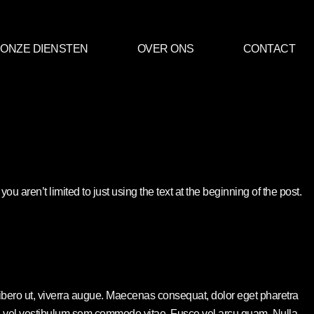
ONZE DIENSTEN
OVER ONS
CONTACT
ou aren’t limited to just using the text at the beginning of the post.
libero ut, viverra augue. Maecenas consequat, dolor eget pharetra
risus, vel vestibulum sem commodo vitae. Fusce vel arcu quam. Nulla