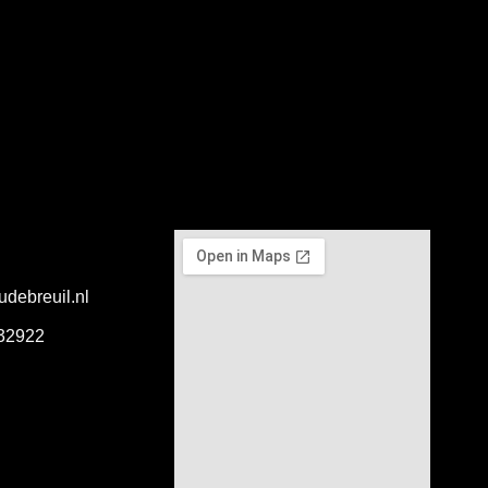
udebreuil.nl
332922