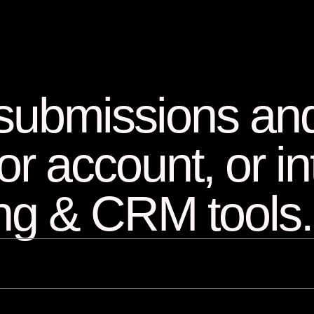
 submissions and 
r account, or in
ing & CRM tools.