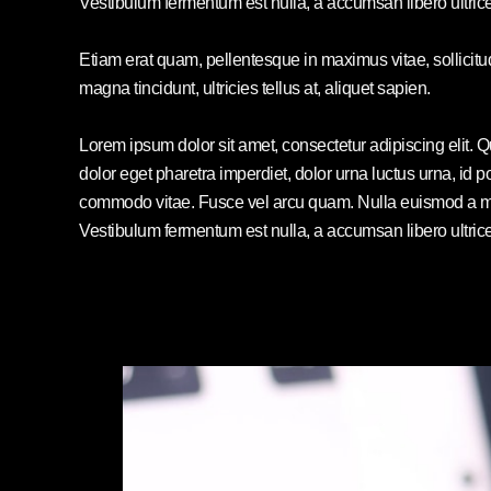
Vestibulum fermentum est nulla, a accumsan libero ultric
Etiam erat quam, pellentesque in maximus vitae, sollicit
magna tincidunt, ultricies tellus at, aliquet sapien.
Lorem ipsum dolor sit amet, consectetur adipiscing elit. 
dolor eget pharetra imperdiet, dolor urna luctus urna, id po
commodo vitae. Fusce vel arcu quam. Nulla euismod a mi 
Vestibulum fermentum est nulla, a accumsan libero ultric