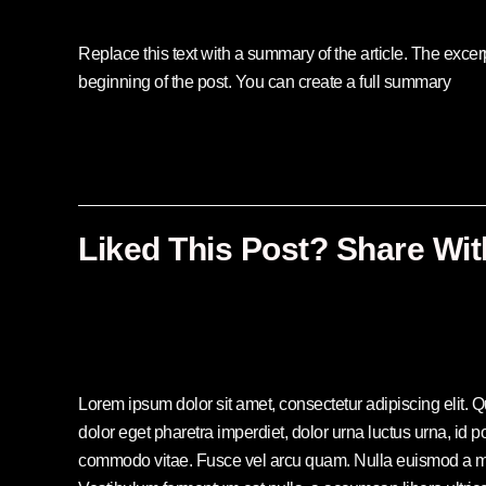
Replace this text with a summary of the article. The excerpt
beginning of the post. You can create a full summary
Liked This Post? Share Wit
Lorem ipsum dolor sit amet, consectetur adipiscing elit. 
dolor eget pharetra imperdiet, dolor urna luctus urna, id po
commodo vitae. Fusce vel arcu quam. Nulla euismod a mi 