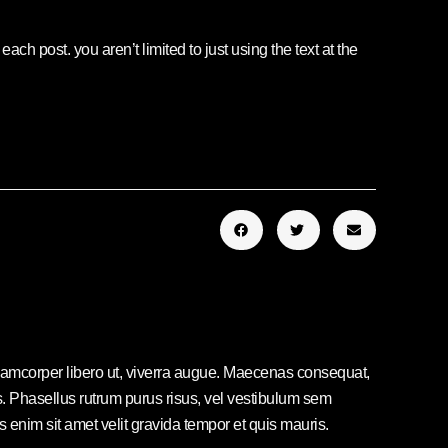
ach post. you aren’t limited to just using the text at the
ullamcorper libero ut, viverra augue. Maecenas consequat,
elis. Phasellus rutrum purus risus, vel vestibulum sem
nim sit amet velit gravida tempor et quis mauris.