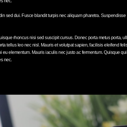
es nec.
udin sed dui. Fusce blandit turpis nec aliquam pharetra. Suspendisse
Quisque rhoncus nisi sed suscipit cursus. Donec porta metus porta, 
rta tellus leo nec nisl. Mauris et volutpat sapien, facilisis eleifend f
eu elementum. Mauris iaculis nec justo ac fermentum. Quisque quis e
es nec.