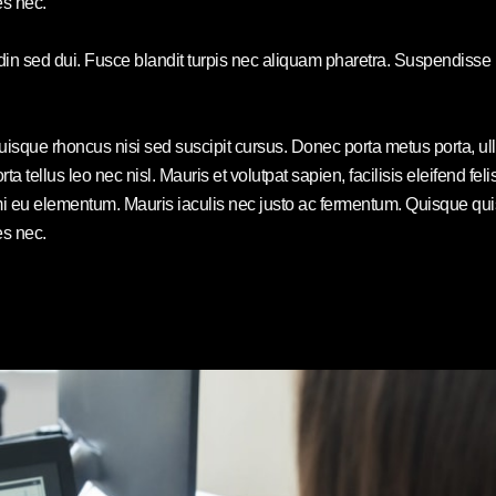
es nec.
udin sed dui. Fusce blandit turpis nec aliquam pharetra. Suspendisse
Quisque rhoncus nisi sed suscipit cursus. Donec porta metus porta, 
rta tellus leo nec nisl. Mauris et volutpat sapien, facilisis eleifend f
eu elementum. Mauris iaculis nec justo ac fermentum. Quisque quis e
es nec.