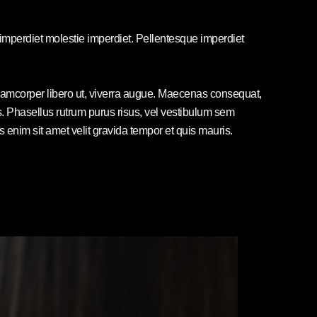
 imperdiet molestie imperdiet. Pellentesque imperdiet
ullamcorper libero ut, viverra augue. Maecenas consequat,
elis. Phasellus rutrum purus risus, vel vestibulum sem
nim sit amet velit gravida tempor et quis mauris.