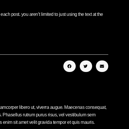
ach post. you aren’t limited to just using the text at the
ullamcorper libero ut, viverra augue. Maecenas consequat,
elis. Phasellus rutrum purus risus, vel vestibulum sem
nim sit amet velit gravida tempor et quis mauris.