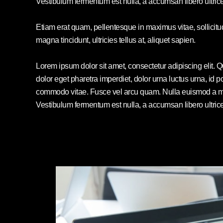
Vestibulum fermentum est nulla, a accumsan libero ultric
Etiam erat quam, pellentesque in maximus vitae, sollicit
magna tincidunt, ultricies tellus at, aliquet sapien.
Lorem ipsum dolor sit amet, consectetur adipiscing elit. 
dolor eget pharetra imperdiet, dolor urna luctus urna, id po
commodo vitae. Fusce vel arcu quam. Nulla euismod a mi 
Vestibulum fermentum est nulla, a accumsan libero ultric