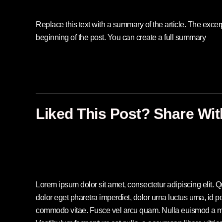
Replace this text with a summary of the article. The excerpt
beginning of the post. You can create a full summary
Liked This Post? Share Wit
Lorem ipsum dolor sit amet, consectetur adipiscing elit. 
dolor eget pharetra imperdiet, dolor urna luctus urna, id po
commodo vitae. Fusce vel arcu quam. Nulla euismod a mi 